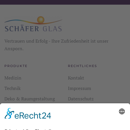
Vertrauen und Erfolg - Ihre Zufriedenheit ist unser
Ansporn.
PRODUKTE
RECHTLICHES
Medizin
Kontakt
Technik
Impressum
Deko & Raumgestaltung
Datenschutz
Borosilikat Produkte
Cookie-Einstellungen
Glaskugel