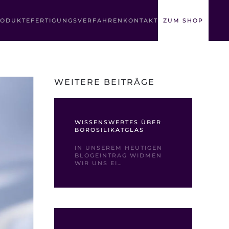
ODUKTE
FERTIGUNGSVERFAHREN
KONTAKT
ZUM SHOP
WEITERE BEITRÄGE
WISSENSWERTES ÜBER
BOROSILIKATGLAS
IN UNSEREM HEUTIGEN
BLOGEINTRAG WIDMEN
WIR UNS EI…