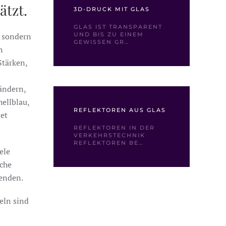
ätzt.
3D-DRUCK MIT GLAS
GLAS IST TRANSPARENT
, sondern
UND BIS ZU EINEM
GEWISSEN GR…
n
Stärken,
ändern,
hellblau,
REFLEKTOREN AUS GLAS
tet
REFLEKTOREN IN DER
VERKEHRSTECHNIK
REFLEKTOREN BE…
ele
äche
wenden.
eln sind