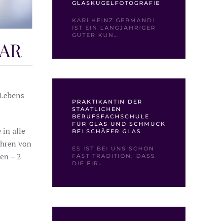
GLASKUGELFOTOGRAFIE
KARLHEINZ GERMANDI
IST EIN LANGJÄHRIGER
GUTER KUN…
BAR
 Lebens
PRAKTIKANTIN DER
STAATLICHEN
BERUFSFACHSCHULE
FÜR GLAS UND SCHMUCK
 in alle
BEI SCHÄFER GLAS
ahren von
ES IST BEI UNS SCHON
ren – 2
FAST TRADITION, DASS
DIE FIR…